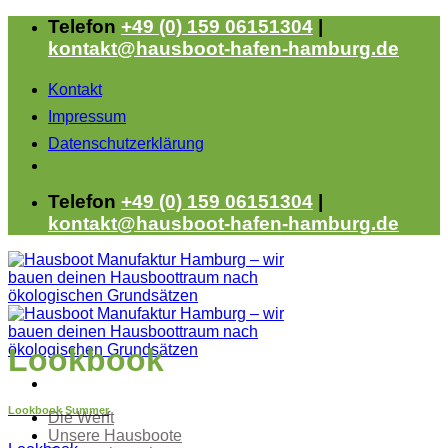
Zum
Telefon
+49 (0) 159 06151304
|
Inhalt
kontakt@hausboot-hafen-hamburg.de
springen
Kontakt
Impressum
Datenschutzerklärung
Telefon
+49 (0) 159 06151304
|
kontakt@hausboot-hafen-hamburg.de
Lookbook
Lookbook Summer
Die Werft
Unsere Hausboote