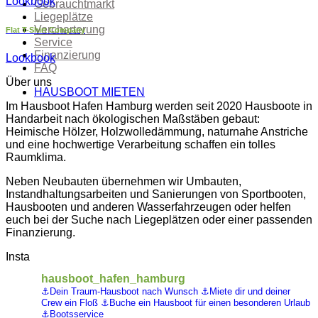
Lookbook
Gebrauchtmarkt
Liegeplätze
Vercharterung
Flat T-Shirt Company
Service
Finanzierung
Lookbook
FAQ
Über uns
HAUSBOOT MIETEN
Im Hausboot Hafen Hamburg werden seit 2020 Hausboote in
Handarbeit nach ökologischen Maßstäben gebaut:
Heimische Hölzer, Holzwolledämmung, naturnahe Anstriche
und eine hochwertige Verarbeitung schaffen ein tolles
Raumklima.
Neben Neubauten übernehmen wir Umbauten,
Instandhaltungsarbeiten und Sanierungen von Sportbooten,
Hausbooten und anderen Wasserfahrzeugen oder helfen
euch bei der Suche nach Liegeplätzen oder einer passenden
Finanzierung.
Insta
hausboot_hafen_hamburg
⚓️Dein Traum-Hausboot nach Wunsch
⚓️Miete dir und deiner
Crew ein Floß
⚓️Buche ein Hausboot für einen besonderen Urlaub
⚓️Bootsservice