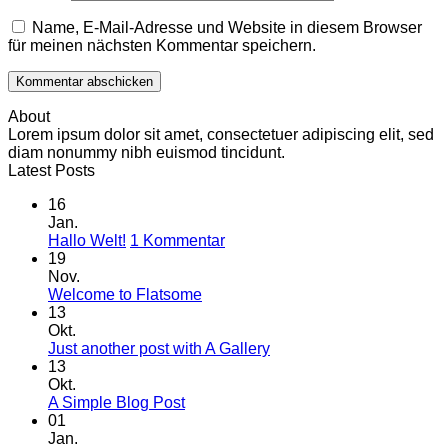
Name, E-Mail-Adresse und Website in diesem Browser
für meinen nächsten Kommentar speichern.
About
Lorem ipsum dolor sit amet, consectetuer adipiscing elit, sed
diam nonummy nibh euismod tincidunt.
Latest Posts
16
Jan.
zu
Hallo Welt!
1 Kommentar
Hallo
19
Welt!
Nov.
Keine
Welcome to Flatsome
Kommentare
13
zu
Okt.
Welcome
Keine
Just another post with A Gallery
to
Kommentare
13
Flatsome
zu
Okt.
Just
Keine
A Simple Blog Post
another
Kommentare
01
zu
post
Jan.