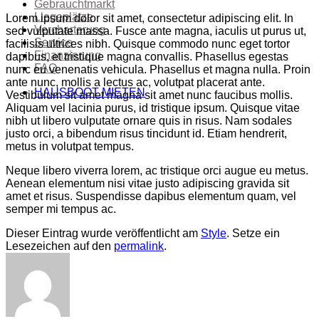
Gebrauchtmarkt
Liegeplätze
Lorem ipsum dolor sit amet, consectetur adipiscing elit. In
Vercharterung
sed vulputate massa. Fusce ante magna, iaculis ut purus ut,
Service
facilisis ultrices nibh. Quisque commodo nunc eget tortor
Finanzierung
dapibus, et tristique magna convallis. Phasellus egestas
FAQ
nunc eu venenatis vehicula. Phasellus et magna nulla. Proin
ante nunc, mollis a lectus ac, volutpat placerat ante.
HAUSBOOT MIETEN
Vestibulum sit amet magna sit amet nunc faucibus mollis.
Aliquam vel lacinia purus, id tristique ipsum. Quisque vitae
nibh ut libero vulputate ornare quis in risus. Nam sodales
justo orci, a bibendum risus tincidunt id. Etiam hendrerit,
metus in volutpat tempus.
Neque libero viverra lorem, ac tristique orci augue eu metus.
Aenean elementum nisi vitae justo adipiscing gravida sit
amet et risus. Suspendisse dapibus elementum quam, vel
semper mi tempus ac.
Dieser Eintrag wurde veröffentlicht am
Style
. Setze ein
Lesezeichen auf den
permalink
.