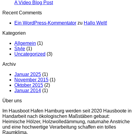
A
with
Keine
A Video Blog Post
Simple
A
Kommentare
Recent Comments
zu
Blog
Gallery
A
Post
Ein WordPress-Kommentator
zu
Hallo Welt!
Video
Blog
Kategorien
Post
Allgemein
(1)
Style
(1)
Uncategorized
(3)
Archiv
Januar 2025
(1)
November 2015
(1)
Oktober 2015
(2)
Januar 2014
(1)
Über uns
Im Hausboot Hafen Hamburg werden seit 2020 Hausboote in
Handarbeit nach ökologischen Maßstäben gebaut:
Heimische Hölzer, Holzwolledämmung, naturnahe Anstriche
und eine hochwertige Verarbeitung schaffen ein tolles
Raumklima.