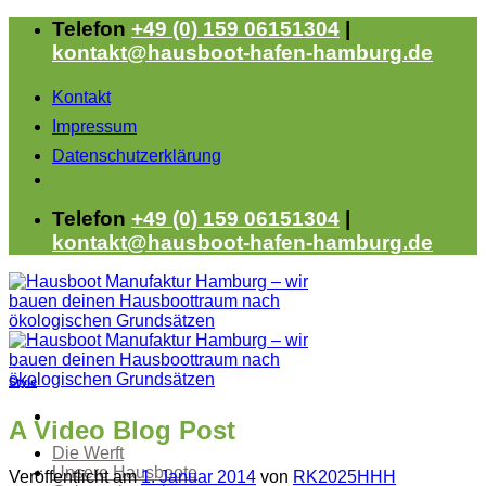
Zum
Telefon
+49 (0) 159 06151304
|
Inhalt
kontakt@hausboot-hafen-hamburg.de
springen
Kontakt
Impressum
Datenschutzerklärung
Telefon
+49 (0) 159 06151304
|
kontakt@hausboot-hafen-hamburg.de
Style
A Video Blog Post
Die Werft
Unsere Hausboote
Veröffentlicht am
1. Januar 2014
von
RK2025HHH