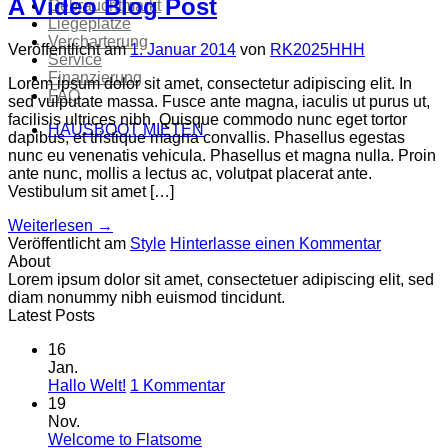
A Video Blog Post
Gebrauchtmarkt
Liegeplätze
Vercharterung
Veröffentlicht am
1. Januar 2014
von
RK2025HHH
Service
Finanzierung
Lorem ipsum dolor sit amet, consectetur adipiscing elit. In
FAQ
sed vulputate massa. Fusce ante magna, iaculis ut purus ut,
facilisis ultrices nibh. Quisque commodo nunc eget tortor
HAUSBOOT MIETEN
dapibus, et tristique magna convallis. Phasellus egestas
nunc eu venenatis vehicula. Phasellus et magna nulla. Proin
ante nunc, mollis a lectus ac, volutpat placerat ante.
Vestibulum sit amet […]
Weiterlesen
→
Veröffentlicht am
Style
Hinterlasse einen Kommentar
About
Lorem ipsum dolor sit amet, consectetuer adipiscing elit, sed
diam nonummy nibh euismod tincidunt.
Latest Posts
16
Jan.
zu
Hallo Welt!
1 Kommentar
Hallo
19
Welt!
Nov.
Keine
Welcome to Flatsome