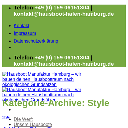
Zum
Telefon
+49 (0) 159 06151304
|
Inhalt
kontakt@hausboot-hafen-hamburg.de
springen
Kontakt
Impressum
Datenschutzerklärung
Telefon
+49 (0) 159 06151304
|
kontakt@hausboot-hafen-hamburg.de
Kategorie-Archive:
Style
Style
Die Werft
Unsere Hausboote