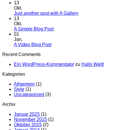
Kommentare
13
zu
Okt.
Welcome
Keine
Just another post with A Gallery
to
Kommentare
13
Flatsome
zu
Okt.
Just
Keine
A Simple Blog Post
another
Kommentare
01
zu
post
Jan.
A
with
Keine
A Video Blog Post
Simple
A
Kommentare
Recent Comments
zu
Blog
Gallery
A
Post
Ein WordPress-Kommentator
zu
Hallo Welt!
Video
Blog
Kategorien
Post
Allgemein
(1)
Style
(1)
Uncategorized
(3)
Archiv
Januar 2025
(1)
November 2015
(1)
Oktober 2015
(2)
Januar 2014
(1)