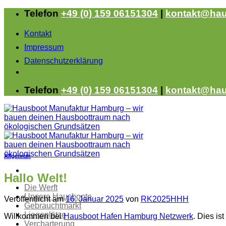
Zum
Telefon
+49 (0) 159 06151304
|
kontakt@hau
Inhalt
springen
Kontakt
Impressum
Datenschutzerklärung
Telefon
+49 (0) 159 06151304
|
kontakt@hau
Allgemein
Hallo Welt!
Die Werft
Unsere Hausboote
Veröffentlicht am
16. Januar 2025
von
RK2025HHH
Gebrauchtmarkt
Liegeplätze
Willkommen bei
Hausboot Hafen Hamburg Netzwerk
. Dies is
Vercharterung