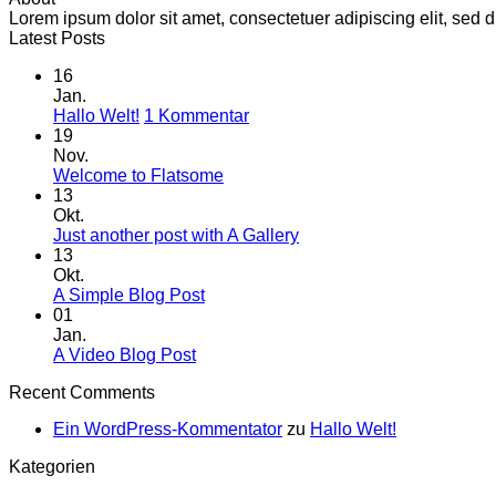
Lorem ipsum dolor sit amet, consectetuer adipiscing elit, se
Latest Posts
16
Jan.
zu
Hallo Welt!
1 Kommentar
Hallo
19
Welt!
Nov.
Keine
Welcome to Flatsome
Kommentare
13
zu
Okt.
Welcome
Keine
Just another post with A Gallery
to
Kommentare
13
Flatsome
zu
Okt.
Just
Keine
A Simple Blog Post
another
Kommentare
01
zu
post
Jan.
A
with
Keine
A Video Blog Post
Simple
A
Kommentare
Recent Comments
zu
Blog
Gallery
A
Post
Ein WordPress-Kommentator
zu
Hallo Welt!
Video
Blog
Kategorien
Post