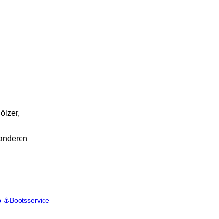
ölzer,
 anderen
b
⚓️Bootsservice